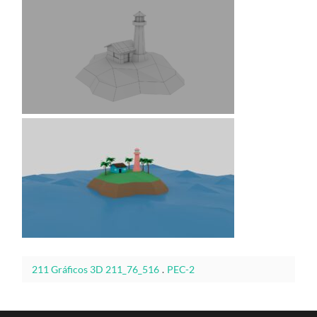
211 Gráficos 3D 211_76_516
.
PEC-2